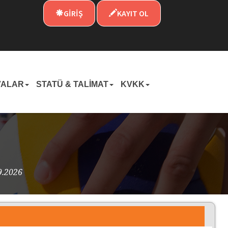
GİRİŞ
KAYIT OL
VALAR
STATÜ & TALİMAT
KVKK
9.2026