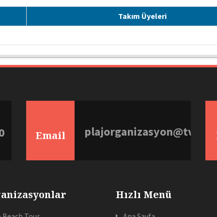
Takım Üyeleri
plajorganizasyon@tvf.org
0
Email
anizasyonlar
Hızlı Menü
 Beach Tour
Ana Sayfa