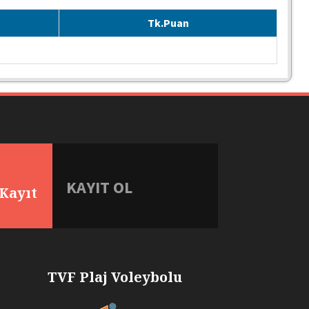
Tk.Puan
.tr
KAYIT OL
Kayıt
TVF Plaj Voleybolu