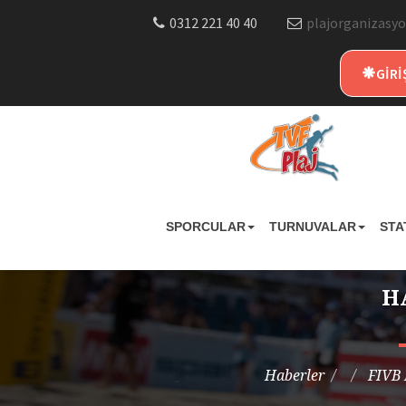
0312 221 40 40
plajorganizasyo
GİRİ
SPORCULAR
TURNUVALAR
STA
H
Haberler
FIVB