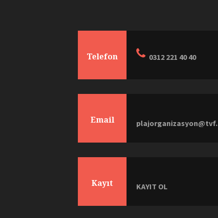
Telefon
0312 221 40 40
Email
plajorganizasyon@tvf.
Kayıt
KAYIT OL