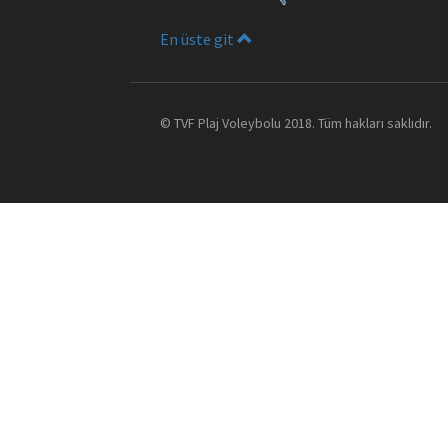
En üste git
©
TVF Plaj Voleybolu
2018. Tüm hakları saklıdır.