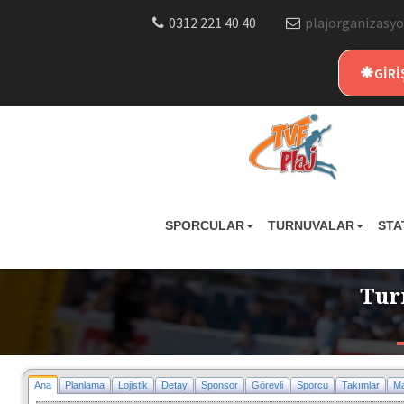
0312 221 40 40
plajorganizasyo
GİRİ
SPORCULAR
TURNUVALAR
STA
Tur
Ana
Planlama
Lojistik
Detay
Sponsor
Görevli
Sporcu
Takımlar
Ma