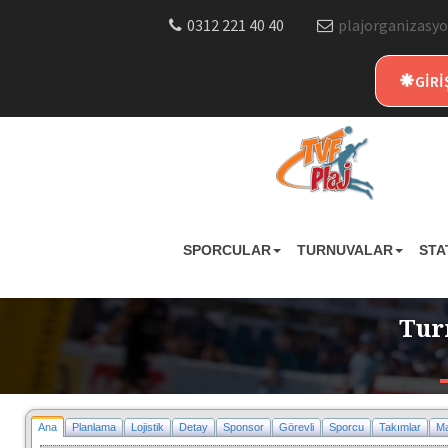
0312 221 40 40
plajorganizasyo
GİRİ
SPORCULAR
TURNUVALAR
STA
Tur
Ana
Planlama
Lojistik
Detay
Sponsor
Görevli
Sporcu
Takımlar
Ma