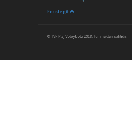
En üste git
©
TVF Plaj Voleybolu
2018. Tüm hakları saklıdır.