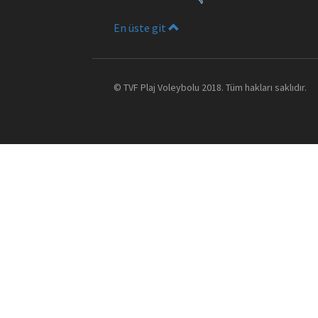
En üste git
©
TVF Plaj Voleybolu
2018. Tüm hakları saklıdır.