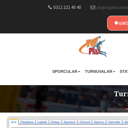
0312 221 40 40
plajorganizasyo
GİRİ
SPORCULAR
TURNUVALAR
STA
Tur
Ana
Planlama
Lojistik
Detay
Sponsor
Görevli
Sporcu
Takımlar
Ma