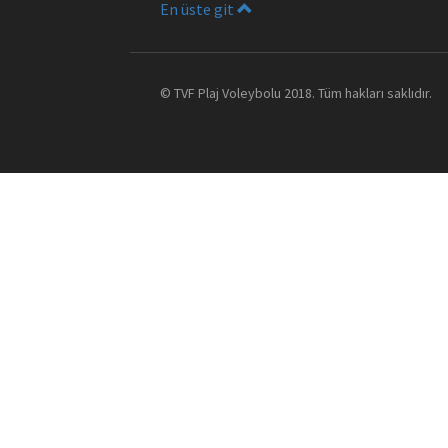
En üste git
©
TVF Plaj Voleybolu
2018. Tüm hakları saklıdır.