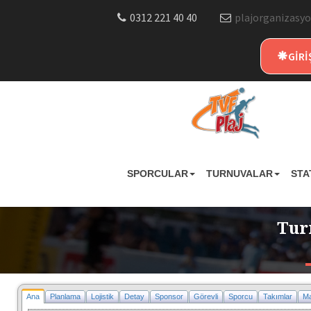
0312 221 40 40
plajorganizasyo
GİRİ
SPORCULAR
TURNUVALAR
STA
Tur
Ana
Planlama
Lojistik
Detay
Sponsor
Görevli
Sporcu
Takımlar
Ma