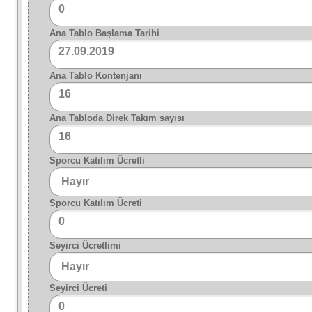
0
Ana Tablo Başlama Tarihi
27.09.2019
Ana Tablo Kontenjanı
16
Ana Tabloda Direk Takım sayısı
16
Sporcu Katılım Ücretli
Sporcu Katılım Ücreti
0
Seyirci Ücretlimi
Seyirci Ücreti
0