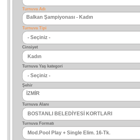
Turnuva Adı
Balkan Şampiyonası - Kadın
Turnuva Tipi
Cinsiyet
Turnuva Yaş kategori
Şehir
İZMİR
Turnuva Alanı
Turnuva Formatı