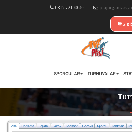
0312 221 40 40
plajorganizasyo
GİRİ
SPORCULAR
TURNUVALAR
STA
Tur
Ana
Planlama
Lojistik
Detay
Sponsor
Görevli
Sporcu
Takımlar
Ma