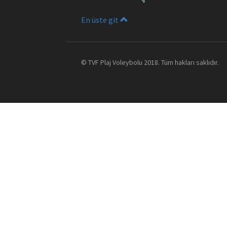
En üste git
©
TVF Plaj Voleybolu
2018. Tüm hakları saklıdır.