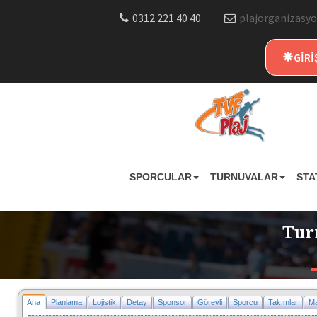
0312 221 40 40
plajorganizasyo
GİRİ
SPORCULAR
TURNUVALAR
STA
Tur
Ana
Planlama
Lojistik
Detay
Sponsor
Görevli
Sporcu
Takımlar
Ma