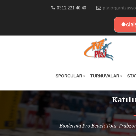
0312 221 40 40
plajorganizasyo
GİRİ
SPORCULAR
TURNUVALAR
STA
Katıl
Bıoderma Pro Beach Tour Trabzon 