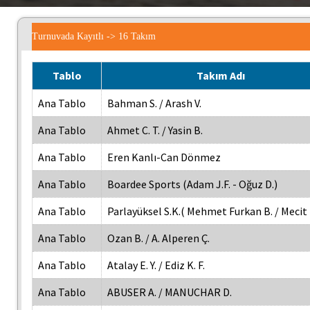
Turnuvada Kayıtlı -> 16 Takım
Tablo
Takım Adı
Ana Tablo
Bahman S. / Arash V.
Ana Tablo
Ahmet C. T. / Yasin B.
Ana Tablo
Eren Kanlı-Can Dönmez
Ana Tablo
Boardee Sports (Adam J.F. - Oğuz D.)
Ana Tablo
Parlayüksel S.K.( Mehmet Furkan B. / Mecit 
Ana Tablo
Ozan B. / A. Alperen Ç.
Ana Tablo
Atalay E. Y. / Ediz K. F.
Ana Tablo
ABUSER A. / MANUCHAR D.