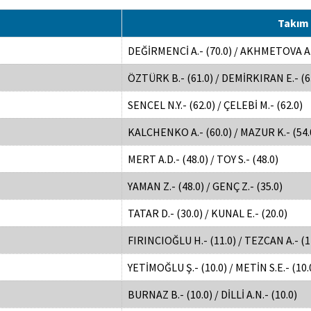
Takım 
DEĞİRMENCİ A.- (70.0) / AKHMETOVA A.-
ÖZTÜRK B.- (61.0) / DEMİRKIRAN E.- (6
SENCEL N.Y.- (62.0) / ÇELEBİ M.- (62.0)
KALCHENKO A.- (60.0) / MAZUR K.- (54.
MERT A.D.- (48.0) / TOY S.- (48.0)
YAMAN Z.- (48.0) / GENÇ Z.- (35.0)
TATAR D.- (30.0) / KUNAL E.- (20.0)
FIRINCIOĞLU H.- (11.0) / TEZCAN A.- (1
YETİMOĞLU Ş.- (10.0) / METİN S.E.- (10.
BURNAZ B.- (10.0) / DİLLİ A.N.- (10.0)