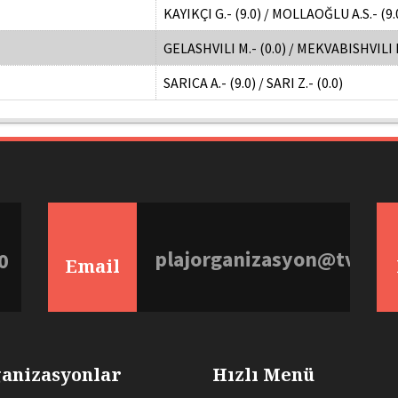
KAYIKÇI G.- (9.0) / MOLLAOĞLU A.S.- (9.
GELASHVILI M.- (0.0) / MEKVABISHVILI E
SARICA A.- (9.0) / SARI Z.- (0.0)
plajorganizasyon@tvf.org
0
Email
anizasyonlar
Hızlı Menü