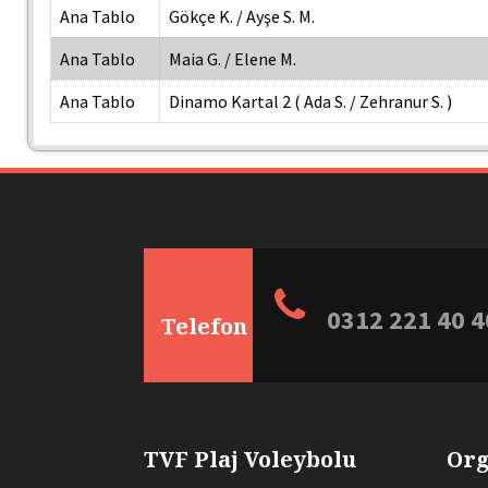
Ana Tablo
Gökçe K. / Ayşe S. M.
Ana Tablo
Maia G. / Elene M.
Ana Tablo
Dinamo Kartal 2 ( Ada S. / Zehranur S. )
0312 221 40 4
Telefon
TVF Plaj Voleybolu
Org