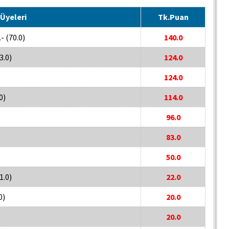
Üyeleri
Tk.Puan
 (70.0)
140.0
3.0)
124.0
124.0
0)
114.0
96.0
83.0
50.0
1.0)
22.0
0)
20.0
20.0