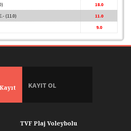
0)
18.0
.- (11.0)
11.0
9.0
.tr
KAYIT OL
Kayıt
TVF Plaj Voleybolu