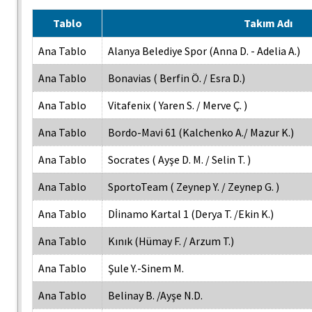
Tablo
Takım Adı
Ana Tablo
Alanya Belediye Spor (Anna D. - Adelia A.)
Ana Tablo
Bonavias ( Berfin Ö. / Esra D.)
Ana Tablo
Vitafenix ( Yaren S. / Merve Ç. )
Ana Tablo
Bordo-Mavi 61 (Kalchenko A./ Mazur K.)
Ana Tablo
Socrates ( Ayşe D. M. / Selin T. )
Ana Tablo
SportoTeam ( Zeynep Y. / Zeynep G. )
Ana Tablo
Dİinamo Kartal 1 (Derya T. /Ekin K.)
Ana Tablo
Kınık (Hümay F. / Arzum T.)
Ana Tablo
Şule Y.-Sinem M.
Ana Tablo
Belinay B. /Ayşe N.D.