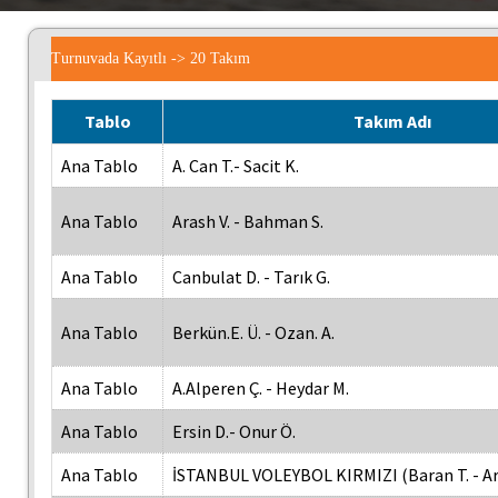
Turnuvada Kayıtlı -> 20 Takım
Tablo
Takım Adı
Ana Tablo
A. Can T.- Sacit K.
Ana Tablo
Arash V. - Bahman S.
Ana Tablo
Canbulat D. - Tarık G.
Ana Tablo
Berkün.E. Ü. - Ozan. A.
Ana Tablo
A.Alperen Ç. - Heydar M.
Ana Tablo
Ersin D.- Onur Ö.
Ana Tablo
İSTANBUL VOLEYBOL KIRMIZI (Baran T. - Ar