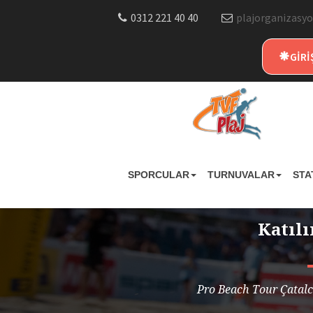
0312 221 40 40
plajorganizasyo
GİRİ
SPORCULAR
TURNUVALAR
STA
Katıl
Pro Beach Tour Çatalca